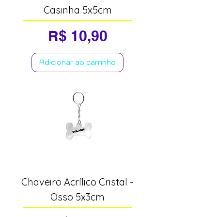
Casinha 5x5cm
Preço
R$ 10,90
Adicionar ao carrinho
Chaveiro Acrílico Cristal -
Osso 5x3cm