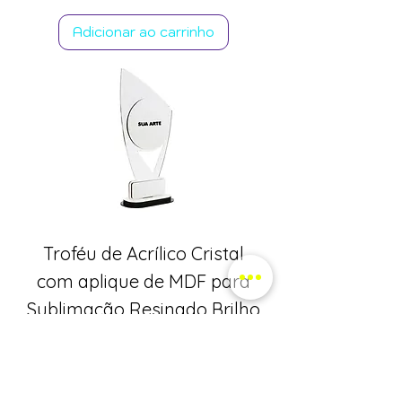
Adicionar ao carrinho
Troféu de Acrílico Cristal
com aplique de MDF para
Sublimação Resinado Brilho
-
Preço
R$ 29,90