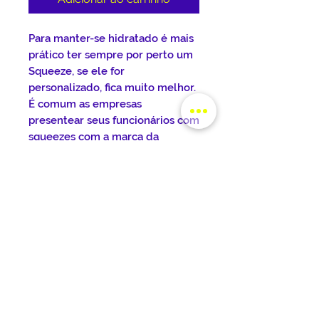
Para manter-se hidratado é mais
prático ter sempre por perto um
Squeeze, se ele for
personalizado, fica muito melhor.
É comum as empresas
presentear seus funcionários com
squeezes com a marca da
empresa, sempre visando o meio
ambiente, pois elimina a
utilização de copos descartáveis.
Estes squeezes de alumínio, tem
design ousado, na cor prata, ideal
para academias e esportes em
geral.
DETALHES DO PRODUTO