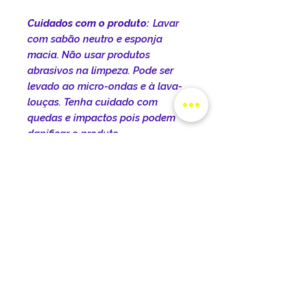
Cuidados com o produto:
Lavar
com sabão neutro e esponja
macia. Não usar produtos
abrasivos na limpeza. Pode ser
levado ao micro-ondas e à lava-
louças. Tenha cuidado com
quedas e impactos pois podem
danificar o produto.
INFORMAÇÕES DO
PRODUTO
DIMENSÕES DO PRODUTO:
POLÍTICA DE ENTREGA
Dimensões do produto:
Comprimento: 22cm Largura:
O prazo de entrega varia de
Altura: 9,5cm
TROCA E DEVOLUÇÕES