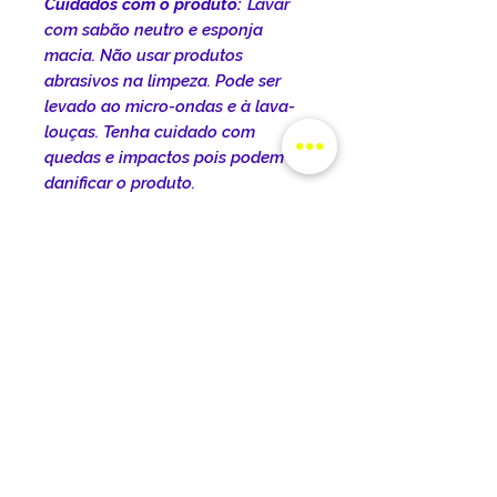
Cuidados com o produto:
Lavar
com sabão neutro e esponja
macia. Não usar produtos
abrasivos na limpeza. Pode ser
levado ao micro-ondas e à lava-
louças. Tenha cuidado com
quedas e impactos pois podem
danificar o produto.
INFORMAÇÕES DO
PRODUTO
DIMENSÕES DO PRODUTO:
POLÍTICA DE ENTREGA
Dimensões do produto:
Comprimento: 22cm Largura:
O prazo de entrega varia de
Altura: 9,5cm
TROCA E DEVOLUÇÕES
acordo com a cidade, o estado e
Capacidade: 325ml
o tipo de frete selecionado no