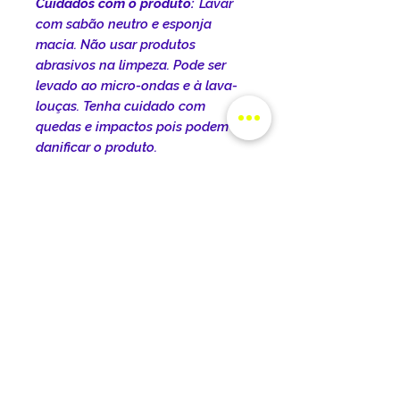
Cuidados com o produto:
Lavar
com sabão neutro e esponja
macia. Não usar produtos
abrasivos na limpeza. Pode ser
levado ao micro-ondas e à lava-
louças. Tenha cuidado com
quedas e impactos pois podem
danificar o produto.
INFORMAÇÕES DO
PRODUTO
DIMENSÕES DO PRODUTO:
POLÍTICA DE ENTREGA
Dimensões do produto:
Comprimento: 22cm Largura:
O prazo de entrega varia de
Altura: 9,5cm
TROCA E DEVOLUÇÕES
acordo com a cidade, o estado e
Capacidade: 325ml
o tipo de frete selecionado no