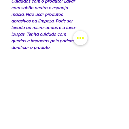
Cuidados com o produto:
Lavar
com sabão neutro e esponja
macia. Não usar produtos
abrasivos na limpeza. Pode ser
levado ao micro-ondas e à lava-
louças. Tenha cuidado com
quedas e impactos pois podem
danificar o produto.
INFORMAÇÕES DO
PRODUTO
DIMENSÕES DO PRODUTO:
POLÍTICA DE ENTREGA
Dimensões do produto:
Comprimento: 22cm Largura:
O prazo de entrega varia de
Altura: 9,5cm
TROCA E DEVOLUÇÕES
acordo com a cidade, o estado e
Capacidade: 325ml
o tipo de frete selecionado no