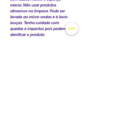
macia. Não usar produtos
abrasivos na limpeza. Pode ser
levado ao micro-ondas e à lava-
louças. Tenha cuidado com
quedas e impactos pois podem
danificar o produto.
INFORMAÇÕES DO
PRODUTO
DIMENSÕES DO PRODUTO:
POLÍTICA DE ENTREGA
Dimensões do produto:
Comprimento: 22cm Largura:
O prazo de entrega varia de
Altura: 9,5cm
TROCA E DEVOLUÇÕES
acordo com a cidade, o estado e
Capacidade: 325ml
o tipo de frete selecionado no
Desejamos que você tenha a
ato da compra.
CUIDADOS COM O
melhor experiência com a