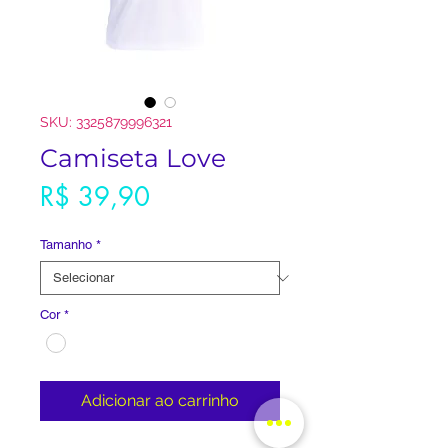
SKU: 3325879996321
Camiseta Love
Preço
R$ 39,90
Tamanho
*
Cor
*
Adicionar ao carrinho