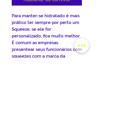
Para manter-se hidratado é mais
prático ter sempre por perto um
Squeeze, se ele for
personalizado, fica muito melhor.
É comum as empresas
presentear seus funcionários com
squeezes com a marca da
empresa, sempre visando o meio
ambiente, pois elimina a
utilização de copos descartáveis.
Estes squeezes de alumínio, tem
design ousado, na cor prata, ideal
para academias e esportes em
geral.
DETALHES DO PRODUTO