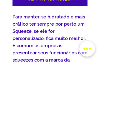
Para manter-se hidratado é mais
prático ter sempre por perto um
Squeeze, se ele for
personalizado, fica muito melhor.
É comum as empresas
presentear seus funcionários com
squeezes com a marca da
empresa, sempre visando o meio
ambiente, pois elimina a
utilização de copos descartáveis.
Estes squeezes de alumínio, tem
design ousado, na cor prata, ideal
para academias e esportes em
geral.
DETALHES DO PRODUTO