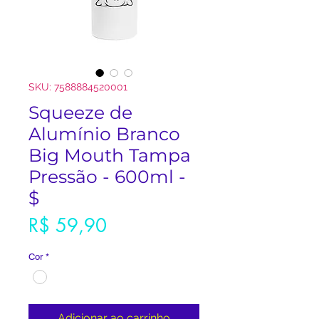
SKU: 7588884520001
Squeeze de
Alumínio Branco
Big Mouth Tampa
Pressão - 600ml -
$
Preço
R$ 59,90
Cor
*
Adicionar ao carrinho