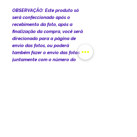
OBSERVAÇÃO: Este produto só
será confeccionado após o
recebimento da foto, após a
finalização da compra, você será
direcionado para a página de
envio das fotos, ou poderá
também fazer o envio das fotos
juntamente com o número do
pedido pelo botão do WhatsApp
INFORMAÇÕES DO
PRODUTO
DIMENSÕES DO PRODUTO:
POLÍTICA DE ENTREGA
Dimensões do produto:
Comprimento: 22cm Largura: