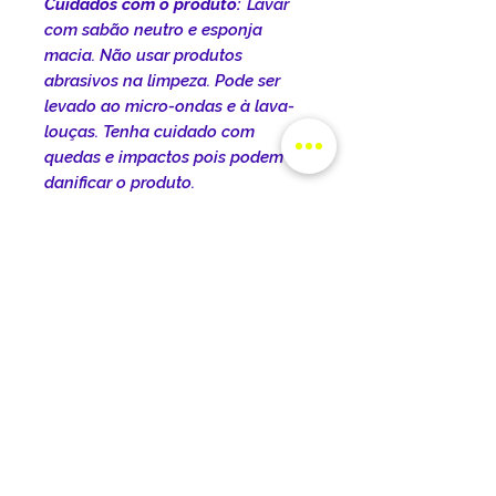
Cuidados com o produto:
Lavar
com sabão neutro e esponja
macia. Não usar produtos
abrasivos na limpeza. Pode ser
levado ao micro-ondas e à lava-
louças. Tenha cuidado com
quedas e impactos pois podem
danificar o produto.
INFORMAÇÕES DO
PRODUTO
DIMENSÕES DO PRODUTO:
POLÍTICA DE ENTREGA
Dimensões do produto:
Comprimento: 22cm Largura:
O prazo de entrega varia de
Altura: 9,5cm
TROCA E DEVOLUÇÕES
acordo com a cidade, o estado e
Capacidade: 325ml
o tipo de frete selecionado no