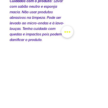
Cuidados com o produto:
Lavar
com sabão neutro e esponja
macia. Não usar produtos
abrasivos na limpeza. Pode ser
levado ao micro-ondas e à lava-
louças. Tenha cuidado com
quedas e impactos pois podem
danificar o produto.
INFORMAÇÕES DO
PRODUTO
DIMENSÕES DO PRODUTO:
POLÍTICA DE ENTREGA
Dimensões do produto:
Comprimento: 22cm Largura:
O prazo de entrega varia de
Altura: 9,5cm
TROCA E DEVOLUÇÕES
acordo com a cidade, o estado e
Capacidade: 325ml
o tipo de frete selecionado no