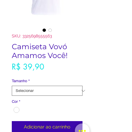
SKU: 3325698555563
Camiseta Vovó
Amamos Você!
Preço
R$ 39,90
Tamanho
*
Cor
*
Adicionar ao carrinho