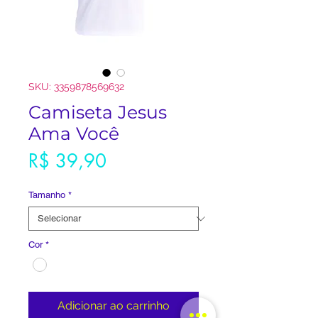
SKU: 3359878569632
Camiseta Jesus
Ama Você
Preço
R$ 39,90
Tamanho
*
Cor
*
Adicionar ao carrinho