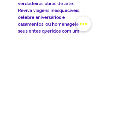
verdadeiras obras de arte.
Reviva viagens inesquecíveis,
celebre aniversários e
casamentos, ou homenageie
seus entes queridos com um
presente único e
emocionante.
Decoração Personalizada:
Dê
um toque especial à sua casa
ou escritório com azulejos que
refletem sua personalidade.
Crie painéis decorativos,
personalize sua cozinha ou
banheiro, ou utilize os azulejos
como quadros decorativos.
Para envia sua arte para
personalização, clique na do
menu ENVIAR FOTOS