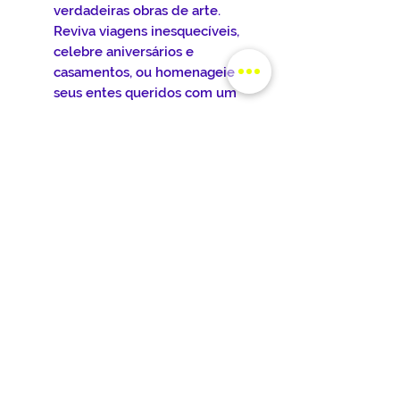
verdadeiras obras de arte.
Reviva viagens inesquecíveis,
celebre aniversários e
casamentos, ou homenageie
seus entes queridos com um
presente único e
emocionante.
Decoração Personalizada:
Dê
um toque especial à sua casa
ou escritório com azulejos que
refletem sua personalidade.
Crie painéis decorativos,
personalize sua cozinha ou
banheiro, ou utilize os azulejos
como quadros decorativos.
Para envia sua arte para
personalização, clique na do
menu ENVIAR FOTOS